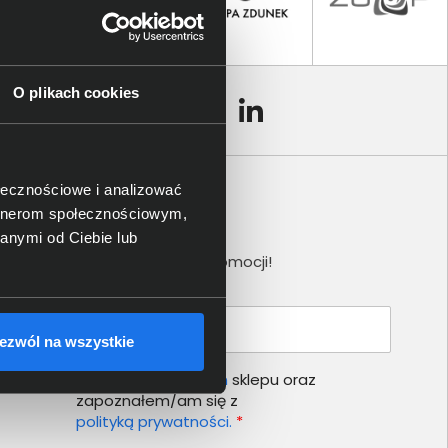
O plikach cookies
ołecznościowe i analizować
artnerom społecznościowym,
Newsletter
anymi od Ciebie lub
Nie przegap żadnej promocji!
Podaj adres e-mail
ezwól na wszystkie
Akceptuję
regulamin
sklepu oraz
zapoznałem/am się z
polityką prywatności.
*