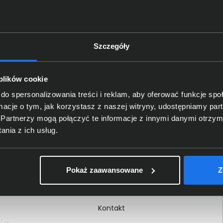
Szczegóły
Delkom 2000
O nas
 plików cookie
Certyfikaty i autoryzacje
do spersonalizowania treści i reklam, aby oferować funkcje sp
ormacje o tym, jak korzystasz z naszej witryny, udostępniamy p
Nagrody i wyróżnienia
Partnerzy mogą połączyć te informacje z innymi danymi otrzym
ci
Regulamin
nia z ich usług.
 na dokumencie
Polityka prywatności
Procedura zgłoszeń
Pokaż zaawansowane
Z
wewnętrznych
Kariera
Kontakt