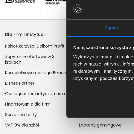
Zgoda
Dla Firm i Instytucji
Zakupy
Pakiet korzyści Delkom Profit+
Sposoby dostawy
Niniejsza strona korzysta z
Zapytanie ofertowe w 3
Metody płatności
Wykorzystujemy pliki cookie 
krokach
ruch w naszej witrynie. Inf
Zakup z dofinansowaniem
reklamowym i analitycznym. 
Kompleksowa obsługa Biznesu
Odroczony termin płatnoś
uzyskanymi podczas korzysta
Biznes Partner
Korekta danych nabywcy
Obsługa informatyczna firm
sprzedaży
Finansowanie dla firm
Reklamacje
Sprzęt na testy
Zwroty
VAT 0% dla szkół
Laptopy gamingowe