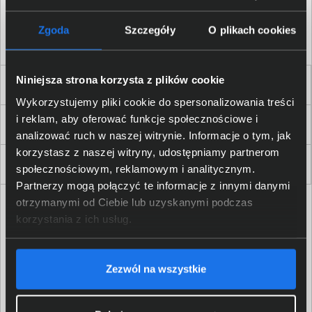
Akceptuję
regulamin
sklepu oraz zapoznałem/am się
z
polityką prywatności.
*
Zgoda
Szczegóły
O plikach cookies
* zgoda wymagana
Niniejsza strona korzysta z plików cookie
Dla Firm i Instytucji
Wykorzystujemy pliki cookie do spersonalizowania treści
i reklam, aby oferować funkcje społecznościowe i
Zakupy
analizować ruch w naszej witrynie. Informacje o tym, jak
korzystasz z naszej witryny, udostępniamy partnerom
Delkom 2000
społecznościowym, reklamowym i analitycznym.
Partnerzy mogą połączyć te informacje z innymi danymi
otrzymanymi od Ciebie lub uzyskanymi podczas
korzystania z ich usług.
Zezwól na wszystkie