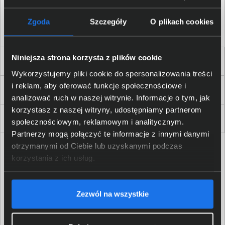
Akceptuję
regulamin
sklepu oraz zapoznałem/am się
z
polityką prywatności.
*
Zgoda
Szczegóły
O plikach cookies
* zgoda wymagana
Niniejsza strona korzysta z plików cookie
Dla Firm i Instytucji
Wykorzystujemy pliki cookie do spersonalizowania treści
i reklam, aby oferować funkcje społecznościowe i
Zakupy
analizować ruch w naszej witrynie. Informacje o tym, jak
korzystasz z naszej witryny, udostępniamy partnerom
Delkom 2000
społecznościowym, reklamowym i analitycznym.
Partnerzy mogą połączyć te informacje z innymi danymi
otrzymanymi od Ciebie lub uzyskanymi podczas
korzystania z ich usług.
Zezwól na wszystkie