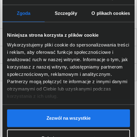
Akceptuję
regulamin
sklepu oraz zapoznałem/am się
z
polityką prywatności.
*
Zgoda
Szczegóły
O plikach cookies
* zgoda wymagana
Niniejsza strona korzysta z plików cookie
Dla Firm i Instytucji
Wykorzystujemy pliki cookie do spersonalizowania treści
i reklam, aby oferować funkcje społecznościowe i
Zakupy
analizować ruch w naszej witrynie. Informacje o tym, jak
korzystasz z naszej witryny, udostępniamy partnerom
Delkom 2000
społecznościowym, reklamowym i analitycznym.
Partnerzy mogą połączyć te informacje z innymi danymi
otrzymanymi od Ciebie lub uzyskanymi podczas
korzystania z ich usług.
Zezwól na wszystkie