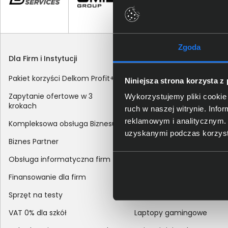
Zgoda
Dla Firm i Instytucji
Zakupy
Pakiet korzyści Delkom Profit+
Sposoby dostawy
Niniejsza strona korzysta z
Zapytanie ofertowe w 3
Metody płatności
Wykorzystujemy pliki cookie 
krokach
ruch w naszej witrynie. Inf
Zakup z dofinansowaniem
reklamowym i analitycznym. 
Kompleksowa obsługa Biznesu
Odroczony termin płatnoś
uzyskanymi podczas korzysta
Biznes Partner
Korekta danych nabywcy
Obsługa informatyczna firm
sprzedaży
Finansowanie dla firm
Reklamacje
Sprzęt na testy
Zwroty
VAT 0% dla szkół
Laptopy gamingowe