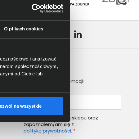
O plikach cookies
ołecznościowe i analizować
artnerom społecznościowym,
Newsletter
anymi od Ciebie lub
Nie przegap żadnej promocji!
Podaj adres e-mail
ezwól na wszystkie
Akceptuję
regulamin
sklepu oraz
zapoznałem/am się z
polityką prywatności.
*