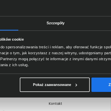
Szczegóły
Delkom 2000
O nas
 plików cookie
Certyfikaty i autoryzacje
do spersonalizowania treści i reklam, aby oferować funkcje sp
ormacje o tym, jak korzystasz z naszej witryny, udostępniamy p
Nagrody i wyróżnienia
Partnerzy mogą połączyć te informacje z innymi danymi otrzym
ci
Regulamin
nia z ich usług.
 na dokumencie
Polityka prywatności
Procedura zgłoszeń
Pokaż zaawansowane
Z
wewnętrznych
Kariera
Kontakt