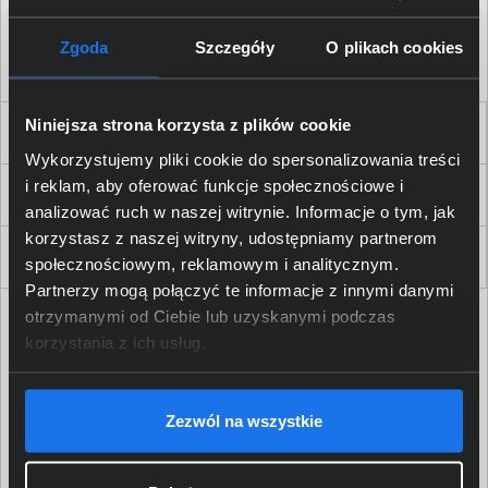
Akceptuję
regulamin
sklepu oraz zapoznałem/am się
z
polityką prywatności.
*
Zgoda
Szczegóły
O plikach cookies
* zgoda wymagana
Niniejsza strona korzysta z plików cookie
Dla Firm i Instytucji
Wykorzystujemy pliki cookie do spersonalizowania treści
i reklam, aby oferować funkcje społecznościowe i
Zakupy
analizować ruch w naszej witrynie. Informacje o tym, jak
korzystasz z naszej witryny, udostępniamy partnerom
Delkom 2000
społecznościowym, reklamowym i analitycznym.
Partnerzy mogą połączyć te informacje z innymi danymi
otrzymanymi od Ciebie lub uzyskanymi podczas
korzystania z ich usług.
Zezwól na wszystkie