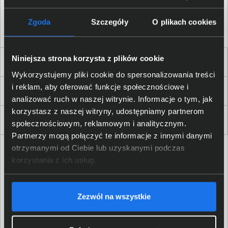
Akceptuję
regulamin
sklepu oraz zapoznałem/am się
z
polityką prywatności.
*
Zgoda
Szczegóły
O plikach cookies
* zgoda wymagana
Niniejsza strona korzysta z plików cookie
Dla Firm i Instytucji
Wykorzystujemy pliki cookie do spersonalizowania treści
i reklam, aby oferować funkcje społecznościowe i
Zakupy
analizować ruch w naszej witrynie. Informacje o tym, jak
korzystasz z naszej witryny, udostępniamy partnerom
Delkom 2000
społecznościowym, reklamowym i analitycznym.
Partnerzy mogą połączyć te informacje z innymi danymi
otrzymanymi od Ciebie lub uzyskanymi podczas
korzystania z ich usług.
Zezwól na wszystkie