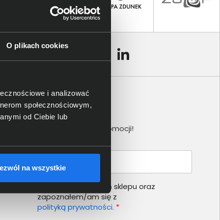
O plikach cookies
ołecznościowe i analizować
artnerom społecznościowym,
Newsletter
anymi od Ciebie lub
Nie przegap żadnej promocji!
Podaj adres e-mail
ezwól na wszystkie
Akceptuję
regulamin
sklepu oraz
zapoznałem/am się z
polityką prywatności.
*