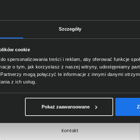
Szczegóły
Delkom 2000
O nas
 plików cookie
Certyfikaty i autoryzacje
do spersonalizowania treści i reklam, aby oferować funkcje sp
ormacje o tym, jak korzystasz z naszej witryny, udostępniamy p
Nagrody i wyróżnienia
Partnerzy mogą połączyć te informacje z innymi danymi otrzym
ci
Regulamin
nia z ich usług.
 na dokumencie
Polityka prywatności
Procedura zgłoszeń
Pokaż zaawansowane
Z
wewnętrznych
Kariera
Kontakt