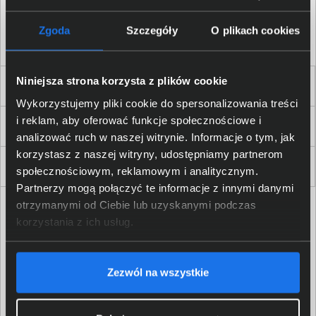
Akceptuję
regulamin
sklepu oraz zapoznałem/am się
z
polityką prywatności.
*
Zgoda
Szczegóły
O plikach cookies
* zgoda wymagana
Niniejsza strona korzysta z plików cookie
Dla Firm i Instytucji
Wykorzystujemy pliki cookie do spersonalizowania treści
i reklam, aby oferować funkcje społecznościowe i
Zakupy
analizować ruch w naszej witrynie. Informacje o tym, jak
korzystasz z naszej witryny, udostępniamy partnerom
Delkom 2000
społecznościowym, reklamowym i analitycznym.
Partnerzy mogą połączyć te informacje z innymi danymi
otrzymanymi od Ciebie lub uzyskanymi podczas
korzystania z ich usług.
Zezwól na wszystkie