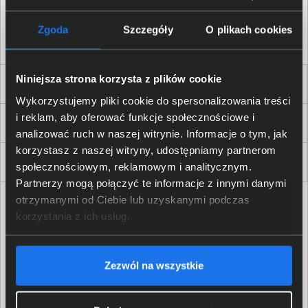
Akceptuję
regulamin
sklepu oraz zapoznałem/am się
z
polityką prywatności.
*
Zgoda
Szczegóły
O plikach cookies
* zgoda wymagana
Niniejsza strona korzysta z plików cookie
Dla Firm i Instytucji
Wykorzystujemy pliki cookie do spersonalizowania treści
i reklam, aby oferować funkcje społecznościowe i
Zakupy
analizować ruch w naszej witrynie. Informacje o tym, jak
korzystasz z naszej witryny, udostępniamy partnerom
Delkom 2000
społecznościowym, reklamowym i analitycznym.
Partnerzy mogą połączyć te informacje z innymi danymi
otrzymanymi od Ciebie lub uzyskanymi podczas
korzystania z ich usług.
Zezwól na wszystkie