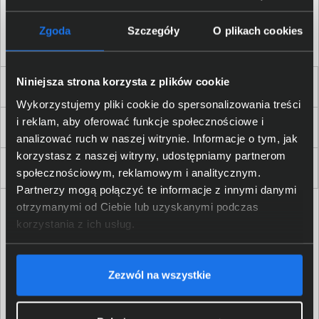
Akceptuję
regulamin
sklepu oraz zapoznałem/am się
z
polityką prywatności.
*
Zgoda
Szczegóły
O plikach cookies
* zgoda wymagana
Niniejsza strona korzysta z plików cookie
Dla Firm i Instytucji
Wykorzystujemy pliki cookie do spersonalizowania treści
i reklam, aby oferować funkcje społecznościowe i
Zakupy
analizować ruch w naszej witrynie. Informacje o tym, jak
korzystasz z naszej witryny, udostępniamy partnerom
Delkom 2000
społecznościowym, reklamowym i analitycznym.
Partnerzy mogą połączyć te informacje z innymi danymi
otrzymanymi od Ciebie lub uzyskanymi podczas
korzystania z ich usług.
Zezwól na wszystkie