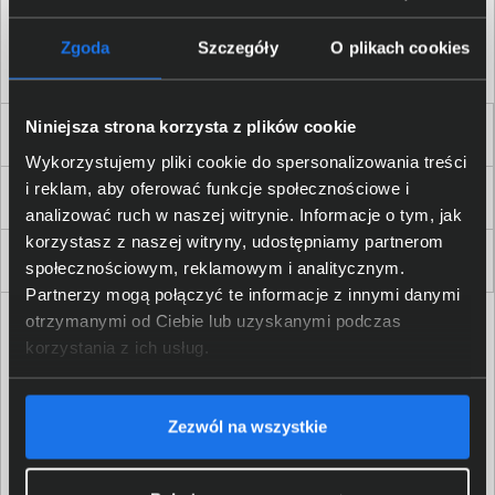
Akceptuję
regulamin
sklepu oraz zapoznałem/am się
z
polityką prywatności.
*
Zgoda
Szczegóły
O plikach cookies
* zgoda wymagana
Niniejsza strona korzysta z plików cookie
Dla Firm i Instytucji
Wykorzystujemy pliki cookie do spersonalizowania treści
i reklam, aby oferować funkcje społecznościowe i
Zakupy
analizować ruch w naszej witrynie. Informacje o tym, jak
korzystasz z naszej witryny, udostępniamy partnerom
Delkom 2000
społecznościowym, reklamowym i analitycznym.
Partnerzy mogą połączyć te informacje z innymi danymi
otrzymanymi od Ciebie lub uzyskanymi podczas
korzystania z ich usług.
Zezwól na wszystkie