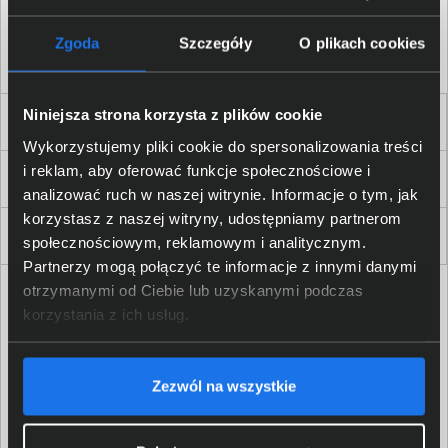
Akceptuję
regulamin
sklepu oraz zapoznałem/am się
z
polityką prywatności.
*
Zgoda
Szczegóły
O plikach cookies
* zgoda wymagana
Niniejsza strona korzysta z plików cookie
Dla Firm i Instytucji
Wykorzystujemy pliki cookie do spersonalizowania treści
i reklam, aby oferować funkcje społecznościowe i
Zakupy
analizować ruch w naszej witrynie. Informacje o tym, jak
korzystasz z naszej witryny, udostępniamy partnerom
Delkom 2000
społecznościowym, reklamowym i analitycznym.
Partnerzy mogą połączyć te informacje z innymi danymi
otrzymanymi od Ciebie lub uzyskanymi podczas
korzystania z ich usług.
Zezwól na wszystkie