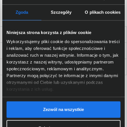
Akceptuję
regulamin
sklepu oraz zapoznałem/am się
z
polityką prywatności.
*
Zgoda
Szczegóły
O plikach cookies
* zgoda wymagana
Niniejsza strona korzysta z plików cookie
Dla Firm i Instytucji
Wykorzystujemy pliki cookie do spersonalizowania treści
i reklam, aby oferować funkcje społecznościowe i
Zakupy
analizować ruch w naszej witrynie. Informacje o tym, jak
korzystasz z naszej witryny, udostępniamy partnerom
Delkom 2000
społecznościowym, reklamowym i analitycznym.
Partnerzy mogą połączyć te informacje z innymi danymi
otrzymanymi od Ciebie lub uzyskanymi podczas
korzystania z ich usług.
Zezwól na wszystkie