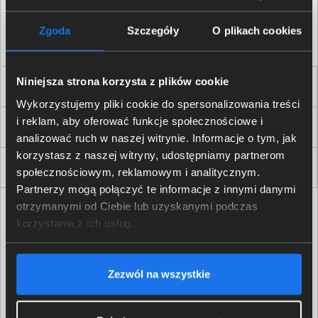
Akceptuję
regulamin
sklepu oraz zapoznałem/am się
z
polityką prywatności.
*
Zgoda
Szczegóły
O plikach cookies
* zgoda wymagana
Niniejsza strona korzysta z plików cookie
Dla Firm i Instytucji
Wykorzystujemy pliki cookie do spersonalizowania treści
i reklam, aby oferować funkcje społecznościowe i
Zakupy
analizować ruch w naszej witrynie. Informacje o tym, jak
korzystasz z naszej witryny, udostępniamy partnerom
Delkom 2000
społecznościowym, reklamowym i analitycznym.
Partnerzy mogą połączyć te informacje z innymi danymi
otrzymanymi od Ciebie lub uzyskanymi podczas
korzystania z ich usług.
Zezwól na wszystkie