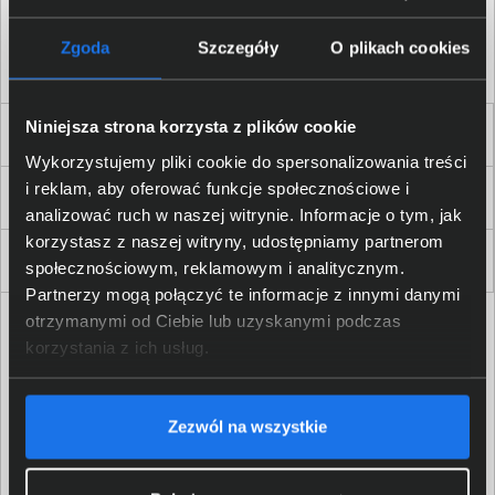
Akceptuję
regulamin
sklepu oraz zapoznałem/am się
z
polityką prywatności.
*
Zgoda
Szczegóły
O plikach cookies
* zgoda wymagana
Niniejsza strona korzysta z plików cookie
Dla Firm i Instytucji
Wykorzystujemy pliki cookie do spersonalizowania treści
i reklam, aby oferować funkcje społecznościowe i
Zakupy
analizować ruch w naszej witrynie. Informacje o tym, jak
korzystasz z naszej witryny, udostępniamy partnerom
Delkom 2000
społecznościowym, reklamowym i analitycznym.
Partnerzy mogą połączyć te informacje z innymi danymi
otrzymanymi od Ciebie lub uzyskanymi podczas
korzystania z ich usług.
Zezwól na wszystkie