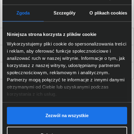
Akceptuję
regulamin
sklepu oraz zapoznałem/am się
z
polityką prywatności.
*
Zgoda
Szczegóły
O plikach cookies
* zgoda wymagana
Niniejsza strona korzysta z plików cookie
Dla Firm i Instytucji
Wykorzystujemy pliki cookie do spersonalizowania treści
i reklam, aby oferować funkcje społecznościowe i
Zakupy
analizować ruch w naszej witrynie. Informacje o tym, jak
korzystasz z naszej witryny, udostępniamy partnerom
Delkom 2000
społecznościowym, reklamowym i analitycznym.
Partnerzy mogą połączyć te informacje z innymi danymi
otrzymanymi od Ciebie lub uzyskanymi podczas
korzystania z ich usług.
Zezwól na wszystkie