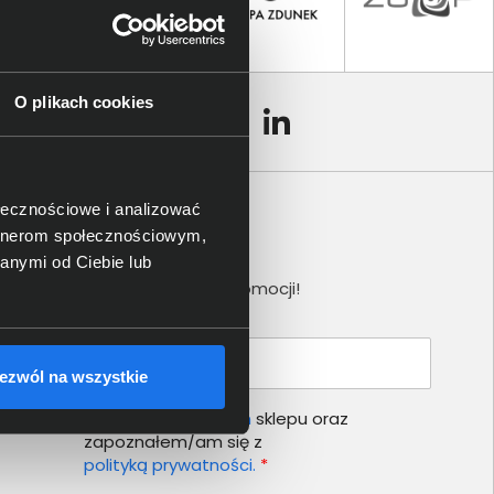
O plikach cookies
ołecznościowe i analizować
artnerom społecznościowym,
Newsletter
anymi od Ciebie lub
Nie przegap żadnej promocji!
Podaj adres e-mail
ezwól na wszystkie
Akceptuję
regulamin
sklepu oraz
zapoznałem/am się z
polityką prywatności.
*