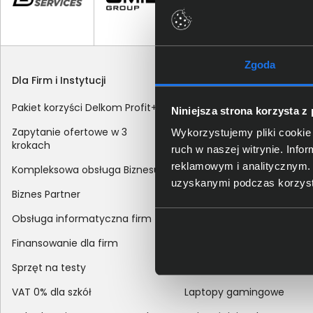
Zgoda
Dla Firm i Instytucji
Zakupy
Pakiet korzyści Delkom Profit+
Sposoby dostawy
Niniejsza strona korzysta z
Zapytanie ofertowe w 3
Metody płatności
Wykorzystujemy pliki cookie 
krokach
ruch w naszej witrynie. Inf
Zakup z dofinansowaniem
reklamowym i analitycznym. 
Kompleksowa obsługa Biznesu
Odroczony termin płatnoś
uzyskanymi podczas korzysta
Biznes Partner
Korekta danych nabywcy
Obsługa informatyczna firm
sprzedaży
Finansowanie dla firm
Reklamacje
Sprzęt na testy
Zwroty
VAT 0% dla szkół
Laptopy gamingowe