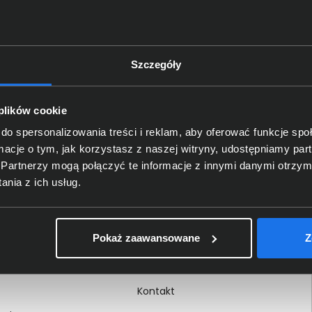
Szczegóły
Delkom 2000
O nas
 plików cookie
Certyfikaty i autoryzacje
do spersonalizowania treści i reklam, aby oferować funkcje sp
ormacje o tym, jak korzystasz z naszej witryny, udostępniamy p
Nagrody i wyróżnienia
Partnerzy mogą połączyć te informacje z innymi danymi otrzym
ci
Regulamin
nia z ich usług.
 na dokumencie
Polityka prywatności
Procedura zgłoszeń
Pokaż zaawansowane
Z
wewnętrznych
Kariera
Kontakt