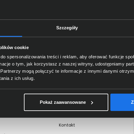
Szczegóły
Delkom 2000
O nas
 plików cookie
Certyfikaty i autoryzacje
do spersonalizowania treści i reklam, aby oferować funkcje sp
ormacje o tym, jak korzystasz z naszej witryny, udostępniamy p
Nagrody i wyróżnienia
Partnerzy mogą połączyć te informacje z innymi danymi otrzym
ci
Regulamin
nia z ich usług.
 na dokumencie
Polityka prywatności
Procedura zgłoszeń
Pokaż zaawansowane
Z
wewnętrznych
Kariera
Kontakt