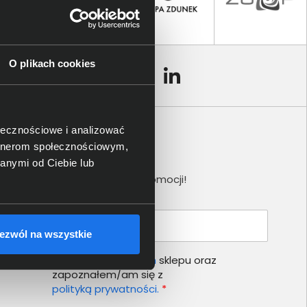
O plikach cookies
ołecznościowe i analizować
artnerom społecznościowym,
Newsletter
anymi od Ciebie lub
Nie przegap żadnej promocji!
Podaj adres e-mail
ezwól na wszystkie
Akceptuję
regulamin
sklepu oraz
zapoznałem/am się z
polityką prywatności.
*