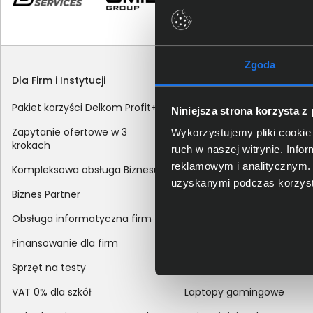
Zgoda
Dla Firm i Instytucji
Zakupy
Pakiet korzyści Delkom Profit+
Sposoby dostawy
Niniejsza strona korzysta z
Zapytanie ofertowe w 3
Metody płatności
Wykorzystujemy pliki cookie 
krokach
ruch w naszej witrynie. Inf
Zakup z dofinansowaniem
reklamowym i analitycznym. 
Kompleksowa obsługa Biznesu
Odroczony termin płatnoś
uzyskanymi podczas korzysta
Biznes Partner
Korekta danych nabywcy
Obsługa informatyczna firm
sprzedaży
Finansowanie dla firm
Reklamacje
Sprzęt na testy
Zwroty
VAT 0% dla szkół
Laptopy gamingowe