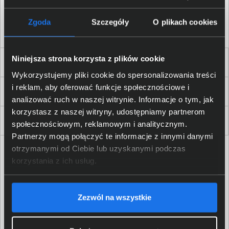
Akceptuję
regulamin
sklepu oraz zapoznałem/am się
z
polityką prywatności.
*
Zgoda
Szczegóły
O plikach cookies
* zgoda wymagana
Niniejsza strona korzysta z plików cookie
Dla Firm i Instytucji
Wykorzystujemy pliki cookie do spersonalizowania treści
i reklam, aby oferować funkcje społecznościowe i
Zakupy
analizować ruch w naszej witrynie. Informacje o tym, jak
korzystasz z naszej witryny, udostępniamy partnerom
Delkom 2000
społecznościowym, reklamowym i analitycznym.
Partnerzy mogą połączyć te informacje z innymi danymi
otrzymanymi od Ciebie lub uzyskanymi podczas
korzystania z ich usług.
Zezwól na wszystkie