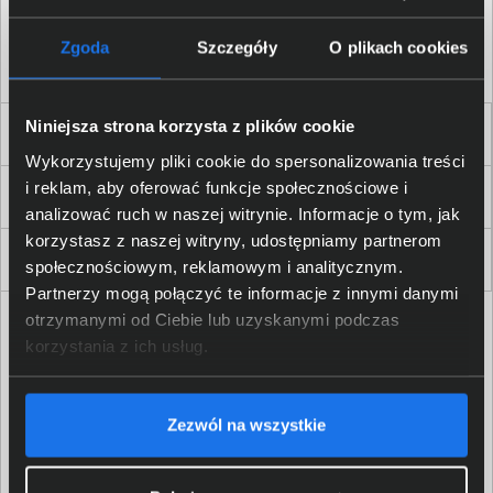
Akceptuję
regulamin
sklepu oraz zapoznałem/am się
z
polityką prywatności.
*
Zgoda
Szczegóły
O plikach cookies
* zgoda wymagana
Niniejsza strona korzysta z plików cookie
Dla Firm i Instytucji
Wykorzystujemy pliki cookie do spersonalizowania treści
i reklam, aby oferować funkcje społecznościowe i
Zakupy
analizować ruch w naszej witrynie. Informacje o tym, jak
korzystasz z naszej witryny, udostępniamy partnerom
Delkom 2000
społecznościowym, reklamowym i analitycznym.
Partnerzy mogą połączyć te informacje z innymi danymi
otrzymanymi od Ciebie lub uzyskanymi podczas
korzystania z ich usług.
Zezwól na wszystkie