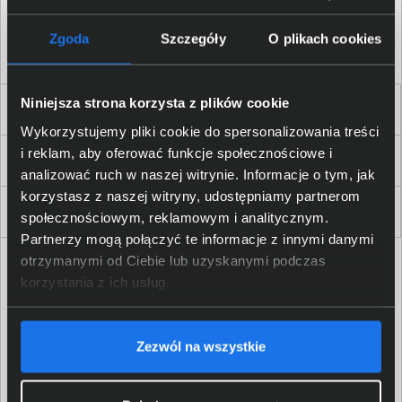
Akceptuję
regulamin
sklepu oraz zapoznałem/am się
z
polityką prywatności.
*
Zgoda
Szczegóły
O plikach cookies
* zgoda wymagana
Niniejsza strona korzysta z plików cookie
Dla Firm i Instytucji
Wykorzystujemy pliki cookie do spersonalizowania treści
i reklam, aby oferować funkcje społecznościowe i
Zakupy
analizować ruch w naszej witrynie. Informacje o tym, jak
korzystasz z naszej witryny, udostępniamy partnerom
Delkom 2000
społecznościowym, reklamowym i analitycznym.
Partnerzy mogą połączyć te informacje z innymi danymi
otrzymanymi od Ciebie lub uzyskanymi podczas
korzystania z ich usług.
Zezwól na wszystkie