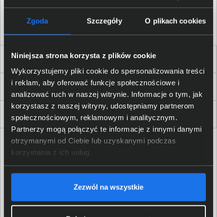
Akceptuję
regulamin
sklepu oraz zapoznałem/am się
z
polityką prywatności.
*
Zgoda
Szczegóły
O plikach cookies
* zgoda wymagana
Niniejsza strona korzysta z plików cookie
Dla Firm i Instytucji
Wykorzystujemy pliki cookie do spersonalizowania treści
i reklam, aby oferować funkcje społecznościowe i
Zakupy
analizować ruch w naszej witrynie. Informacje o tym, jak
korzystasz z naszej witryny, udostępniamy partnerom
Delkom 2000
społecznościowym, reklamowym i analitycznym.
Partnerzy mogą połączyć te informacje z innymi danymi
otrzymanymi od Ciebie lub uzyskanymi podczas
korzystania z ich usług.
Zezwól na wszystkie