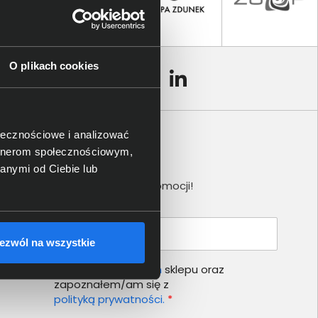
O plikach cookies
ołecznościowe i analizować
artnerom społecznościowym,
Newsletter
anymi od Ciebie lub
Nie przegap żadnej promocji!
Podaj adres e-mail
ezwól na wszystkie
Akceptuję
regulamin
sklepu oraz
zapoznałem/am się z
polityką prywatności.
*