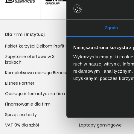
Zgoda
Dla Firm i Instytucji
Zakupy
Pakiet korzyści Delkom Profit+
Sposoby dostawy
Niniejsza strona korzysta z
Zapytanie ofertowe w 3
Metody płatności
Wykorzystujemy pliki cookie 
krokach
ruch w naszej witrynie. Inf
Zakup z dofinansowaniem
reklamowym i analitycznym. 
Kompleksowa obsługa Biznesu
Odroczony termin płatnoś
uzyskanymi podczas korzysta
Biznes Partner
Korekta danych nabywcy
Obsługa informatyczna firm
sprzedaży
Finansowanie dla firm
Reklamacje
Sprzęt na testy
Zwroty
VAT 0% dla szkół
Laptopy gamingowe