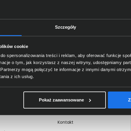
Szczegóły
Delkom 2000
O nas
 plików cookie
Certyfikaty i autoryzacje
do spersonalizowania treści i reklam, aby oferować funkcje sp
ormacje o tym, jak korzystasz z naszej witryny, udostępniamy p
Nagrody i wyróżnienia
Partnerzy mogą połączyć te informacje z innymi danymi otrzym
ci
Regulamin
nia z ich usług.
 na dokumencie
Polityka prywatności
Procedura zgłoszeń
Pokaż zaawansowane
Z
wewnętrznych
Kariera
Kontakt