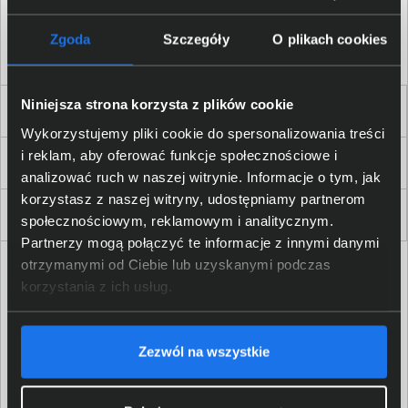
Akceptuję
regulamin
sklepu oraz zapoznałem/am się
z
polityką prywatności.
*
Zgoda
Szczegóły
O plikach cookies
* zgoda wymagana
Niniejsza strona korzysta z plików cookie
Dla Firm i Instytucji
Wykorzystujemy pliki cookie do spersonalizowania treści
i reklam, aby oferować funkcje społecznościowe i
Zakupy
analizować ruch w naszej witrynie. Informacje o tym, jak
korzystasz z naszej witryny, udostępniamy partnerom
Delkom 2000
społecznościowym, reklamowym i analitycznym.
Partnerzy mogą połączyć te informacje z innymi danymi
otrzymanymi od Ciebie lub uzyskanymi podczas
korzystania z ich usług.
Zezwól na wszystkie