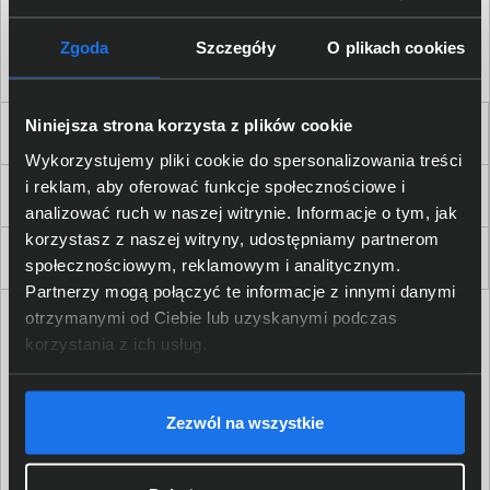
Akceptuję
regulamin
sklepu oraz zapoznałem/am się
z
polityką prywatności.
*
Zgoda
Szczegóły
O plikach cookies
* zgoda wymagana
Niniejsza strona korzysta z plików cookie
Dla Firm i Instytucji
Wykorzystujemy pliki cookie do spersonalizowania treści
i reklam, aby oferować funkcje społecznościowe i
Zakupy
analizować ruch w naszej witrynie. Informacje o tym, jak
korzystasz z naszej witryny, udostępniamy partnerom
Delkom 2000
społecznościowym, reklamowym i analitycznym.
Partnerzy mogą połączyć te informacje z innymi danymi
otrzymanymi od Ciebie lub uzyskanymi podczas
korzystania z ich usług.
Zezwól na wszystkie