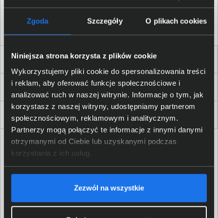
Akceptuję
regulamin
sklepu oraz zapoznałem/am się
z
polityką prywatności.
*
Zgoda
Szczegóły
O plikach cookies
* zgoda wymagana
Niniejsza strona korzysta z plików cookie
Dla Firm i Instytucji
Wykorzystujemy pliki cookie do spersonalizowania treści
i reklam, aby oferować funkcje społecznościowe i
Zakupy
analizować ruch w naszej witrynie. Informacje o tym, jak
korzystasz z naszej witryny, udostępniamy partnerom
Delkom 2000
społecznościowym, reklamowym i analitycznym.
Partnerzy mogą połączyć te informacje z innymi danymi
otrzymanymi od Ciebie lub uzyskanymi podczas
korzystania z ich usług.
Zezwól na wszystkie