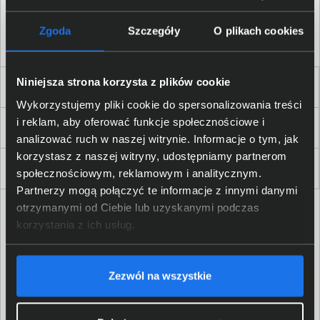
Akceptuję
regulamin
sklepu oraz zapoznałem/am się
z
polityką prywatności.
*
Zgoda
Szczegóły
O plikach cookies
* zgoda wymagana
Niniejsza strona korzysta z plików cookie
Dla Firm i Instytucji
Wykorzystujemy pliki cookie do spersonalizowania treści
i reklam, aby oferować funkcje społecznościowe i
Zakupy
analizować ruch w naszej witrynie. Informacje o tym, jak
korzystasz z naszej witryny, udostępniamy partnerom
Delkom 2000
społecznościowym, reklamowym i analitycznym.
Partnerzy mogą połączyć te informacje z innymi danymi
otrzymanymi od Ciebie lub uzyskanymi podczas
korzystania z ich usług.
Zezwól na wszystkie