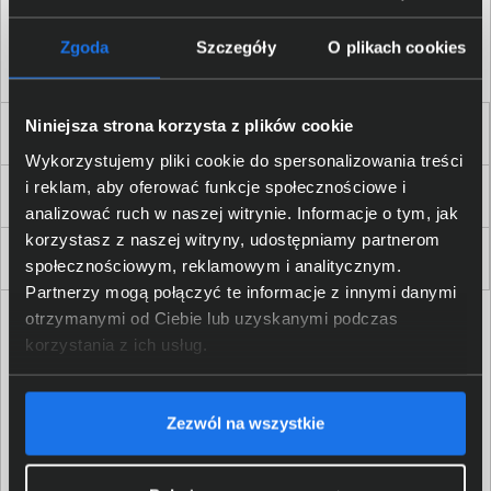
Akceptuję
regulamin
sklepu oraz zapoznałem/am się
z
polityką prywatności.
*
Zgoda
Szczegóły
O plikach cookies
* zgoda wymagana
Niniejsza strona korzysta z plików cookie
Dla Firm i Instytucji
Wykorzystujemy pliki cookie do spersonalizowania treści
i reklam, aby oferować funkcje społecznościowe i
Zakupy
analizować ruch w naszej witrynie. Informacje o tym, jak
korzystasz z naszej witryny, udostępniamy partnerom
Delkom 2000
społecznościowym, reklamowym i analitycznym.
Partnerzy mogą połączyć te informacje z innymi danymi
otrzymanymi od Ciebie lub uzyskanymi podczas
korzystania z ich usług.
Zezwól na wszystkie