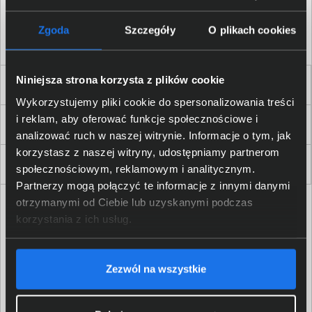
Akceptuję
regulamin
sklepu oraz zapoznałem/am się
z
polityką prywatności.
*
Zgoda
Szczegóły
O plikach cookies
* zgoda wymagana
Niniejsza strona korzysta z plików cookie
Dla Firm i Instytucji
Wykorzystujemy pliki cookie do spersonalizowania treści
i reklam, aby oferować funkcje społecznościowe i
Zakupy
analizować ruch w naszej witrynie. Informacje o tym, jak
korzystasz z naszej witryny, udostępniamy partnerom
Delkom 2000
społecznościowym, reklamowym i analitycznym.
Partnerzy mogą połączyć te informacje z innymi danymi
otrzymanymi od Ciebie lub uzyskanymi podczas
korzystania z ich usług.
Zezwól na wszystkie