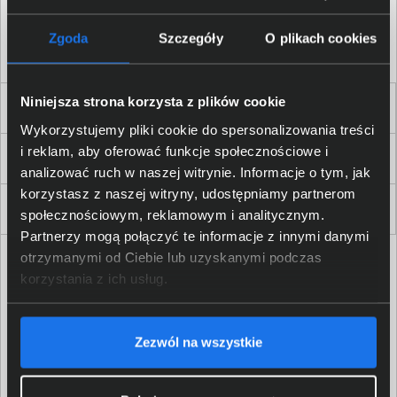
Akceptuję
regulamin
sklepu oraz zapoznałem/am się
z
polityką prywatności.
*
Zgoda
Szczegóły
O plikach cookies
* zgoda wymagana
Niniejsza strona korzysta z plików cookie
Dla Firm i Instytucji
Wykorzystujemy pliki cookie do spersonalizowania treści
i reklam, aby oferować funkcje społecznościowe i
Zakupy
analizować ruch w naszej witrynie. Informacje o tym, jak
korzystasz z naszej witryny, udostępniamy partnerom
Delkom 2000
społecznościowym, reklamowym i analitycznym.
Partnerzy mogą połączyć te informacje z innymi danymi
otrzymanymi od Ciebie lub uzyskanymi podczas
korzystania z ich usług.
Zezwól na wszystkie