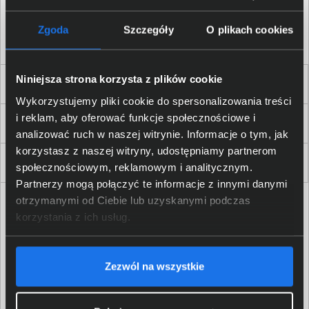
Akceptuję
regulamin
sklepu oraz zapoznałem/am się
z
polityką prywatności.
*
Zgoda
Szczegóły
O plikach cookies
* zgoda wymagana
Niniejsza strona korzysta z plików cookie
Dla Firm i Instytucji
Wykorzystujemy pliki cookie do spersonalizowania treści
i reklam, aby oferować funkcje społecznościowe i
Zakupy
analizować ruch w naszej witrynie. Informacje o tym, jak
korzystasz z naszej witryny, udostępniamy partnerom
Delkom 2000
społecznościowym, reklamowym i analitycznym.
Partnerzy mogą połączyć te informacje z innymi danymi
otrzymanymi od Ciebie lub uzyskanymi podczas
korzystania z ich usług.
Zezwól na wszystkie