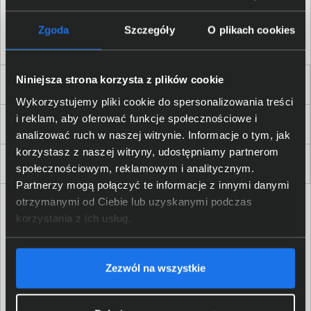
Akceptuję
regulamin
sklepu oraz zapoznałem/am się
z
polityką prywatności.
*
Zgoda
Szczegóły
O plikach cookies
* zgoda wymagana
Niniejsza strona korzysta z plików cookie
Dla Firm i Instytucji
Wykorzystujemy pliki cookie do spersonalizowania treści
i reklam, aby oferować funkcje społecznościowe i
Zakupy
analizować ruch w naszej witrynie. Informacje o tym, jak
korzystasz z naszej witryny, udostępniamy partnerom
Delkom 2000
społecznościowym, reklamowym i analitycznym.
Partnerzy mogą połączyć te informacje z innymi danymi
otrzymanymi od Ciebie lub uzyskanymi podczas
korzystania z ich usług.
Zezwól na wszystkie