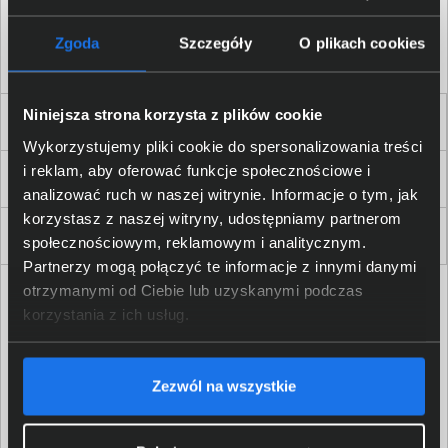
Akceptuję
regulamin
sklepu oraz zapoznałem/am się
z
polityką prywatności.
*
Zgoda
Szczegóły
O plikach cookies
* zgoda wymagana
Niniejsza strona korzysta z plików cookie
Dla Firm i Instytucji
Wykorzystujemy pliki cookie do spersonalizowania treści
i reklam, aby oferować funkcje społecznościowe i
Zakupy
analizować ruch w naszej witrynie. Informacje o tym, jak
korzystasz z naszej witryny, udostępniamy partnerom
Delkom 2000
społecznościowym, reklamowym i analitycznym.
Partnerzy mogą połączyć te informacje z innymi danymi
otrzymanymi od Ciebie lub uzyskanymi podczas
korzystania z ich usług.
Zezwól na wszystkie