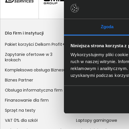
Zgoda
Dla Firm i Instytucji
Zakupy
Pakiet korzyści Delkom Profit+
Sposoby dostawy
Niniejsza strona korzysta z
Zapytanie ofertowe w 3
Metody płatności
Wykorzystujemy pliki cookie 
krokach
ruch w naszej witrynie. Inf
Zakup z dofinansowaniem
reklamowym i analitycznym. 
Kompleksowa obsługa Biznesu
Odroczony termin płatnoś
uzyskanymi podczas korzysta
Biznes Partner
Korekta danych nabywcy
Obsługa informatyczna firm
sprzedaży
Finansowanie dla firm
Reklamacje
Sprzęt na testy
Zwroty
VAT 0% dla szkół
Laptopy gamingowe