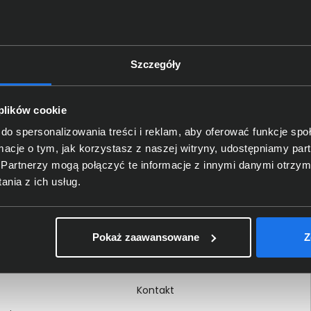
Szczegóły
Delkom 2000
O nas
 plików cookie
Certyfikaty i autoryzacje
do spersonalizowania treści i reklam, aby oferować funkcje sp
ormacje o tym, jak korzystasz z naszej witryny, udostępniamy p
Nagrody i wyróżnienia
Partnerzy mogą połączyć te informacje z innymi danymi otrzym
ci
Regulamin
nia z ich usług.
 na dokumencie
Polityka prywatności
Procedura zgłoszeń
Pokaż zaawansowane
Z
wewnętrznych
Kariera
Kontakt