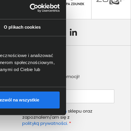
O plikach cookies
ołecznościowe i analizować
artnerom społecznościowym,
Newsletter
anymi od Ciebie lub
Nie przegap żadnej promocji!
Podaj adres e-mail
ezwól na wszystkie
Akceptuję
regulamin
sklepu oraz
zapoznałem/am się z
polityką prywatności.
*