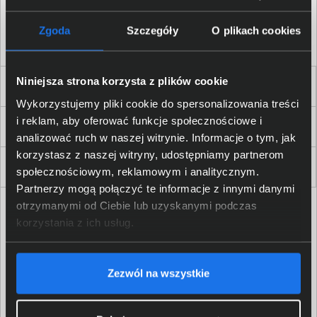
Akceptuję
regulamin
sklepu oraz zapoznałem/am się
z
polityką prywatności.
*
Zgoda
Szczegóły
O plikach cookies
* zgoda wymagana
Niniejsza strona korzysta z plików cookie
Dla Firm i Instytucji
Wykorzystujemy pliki cookie do spersonalizowania treści
i reklam, aby oferować funkcje społecznościowe i
Zakupy
analizować ruch w naszej witrynie. Informacje o tym, jak
korzystasz z naszej witryny, udostępniamy partnerom
Delkom 2000
społecznościowym, reklamowym i analitycznym.
Partnerzy mogą połączyć te informacje z innymi danymi
otrzymanymi od Ciebie lub uzyskanymi podczas
korzystania z ich usług.
Zezwól na wszystkie