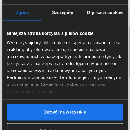
Akceptuję
regulamin
sklepu oraz zapoznałem/am się
z
polityką prywatności.
*
Zgoda
Szczegóły
O plikach cookies
* zgoda wymagana
Niniejsza strona korzysta z plików cookie
Dla Firm i Instytucji
Wykorzystujemy pliki cookie do spersonalizowania treści
i reklam, aby oferować funkcje społecznościowe i
Zakupy
analizować ruch w naszej witrynie. Informacje o tym, jak
korzystasz z naszej witryny, udostępniamy partnerom
Delkom 2000
społecznościowym, reklamowym i analitycznym.
Partnerzy mogą połączyć te informacje z innymi danymi
otrzymanymi od Ciebie lub uzyskanymi podczas
korzystania z ich usług.
Zezwól na wszystkie