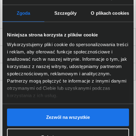
Akceptuję
regulamin
sklepu oraz zapoznałem/am się
z
polityką prywatności.
*
Zgoda
Szczegóły
O plikach cookies
* zgoda wymagana
Niniejsza strona korzysta z plików cookie
Dla Firm i Instytucji
Wykorzystujemy pliki cookie do spersonalizowania treści
i reklam, aby oferować funkcje społecznościowe i
Zakupy
analizować ruch w naszej witrynie. Informacje o tym, jak
korzystasz z naszej witryny, udostępniamy partnerom
Delkom 2000
społecznościowym, reklamowym i analitycznym.
Partnerzy mogą połączyć te informacje z innymi danymi
otrzymanymi od Ciebie lub uzyskanymi podczas
korzystania z ich usług.
Zezwól na wszystkie