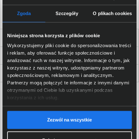
Akceptuję
regulamin
sklepu oraz zapoznałem/am się
z
polityką prywatności.
*
Zgoda
Szczegóły
O plikach cookies
* zgoda wymagana
Niniejsza strona korzysta z plików cookie
Dla Firm i Instytucji
Wykorzystujemy pliki cookie do spersonalizowania treści
i reklam, aby oferować funkcje społecznościowe i
Zakupy
analizować ruch w naszej witrynie. Informacje o tym, jak
korzystasz z naszej witryny, udostępniamy partnerom
Delkom 2000
społecznościowym, reklamowym i analitycznym.
Partnerzy mogą połączyć te informacje z innymi danymi
otrzymanymi od Ciebie lub uzyskanymi podczas
korzystania z ich usług.
Zezwól na wszystkie