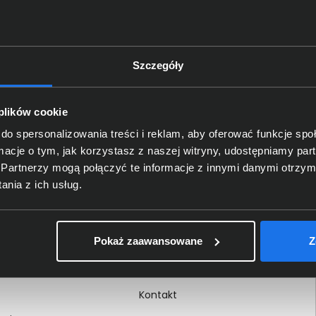
Szczegóły
Delkom 2000
O nas
 plików cookie
Certyfikaty i autoryzacje
do spersonalizowania treści i reklam, aby oferować funkcje sp
ormacje o tym, jak korzystasz z naszej witryny, udostępniamy p
Nagrody i wyróżnienia
Partnerzy mogą połączyć te informacje z innymi danymi otrzym
ci
Regulamin
nia z ich usług.
 na dokumencie
Polityka prywatności
Procedura zgłoszeń
Pokaż zaawansowane
Z
wewnętrznych
Kariera
Kontakt