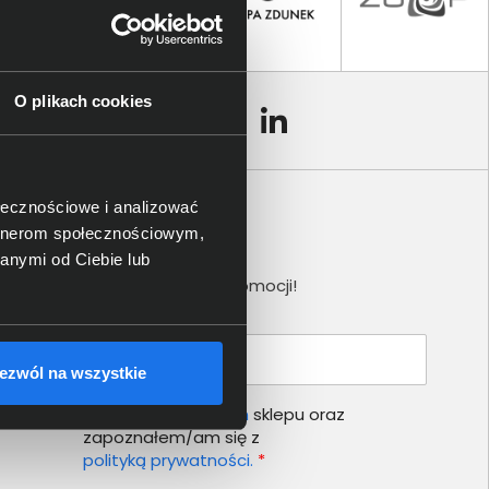
O plikach cookies
ołecznościowe i analizować
artnerom społecznościowym,
Newsletter
anymi od Ciebie lub
Nie przegap żadnej promocji!
Podaj adres e-mail
ezwól na wszystkie
Akceptuję
regulamin
sklepu oraz
zapoznałem/am się z
polityką prywatności.
*