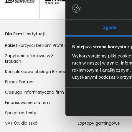
Zgoda
Dla Firm i Instytucji
Zakupy
Pakiet korzyści Delkom Profit+
Sposoby dostawy
Niniejsza strona korzysta z
Zapytanie ofertowe w 3
Metody płatności
Wykorzystujemy pliki cookie 
krokach
ruch w naszej witrynie. Inf
Zakup z dofinansowaniem
reklamowym i analitycznym. 
Kompleksowa obsługa Biznesu
Odroczony termin płatnoś
uzyskanymi podczas korzysta
Biznes Partner
Korekta danych nabywcy
Obsługa informatyczna firm
sprzedaży
Finansowanie dla firm
Reklamacje
Sprzęt na testy
Zwroty
VAT 0% dla szkół
Laptopy gamingowe