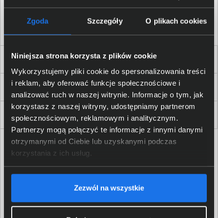
Akceptuję
regulamin
sklepu oraz zapoznałem/am się
z
polityką prywatności.
*
Zgoda
Szczegóły
O plikach cookies
* zgoda wymagana
Niniejsza strona korzysta z plików cookie
Dla Firm i Instytucji
Wykorzystujemy pliki cookie do spersonalizowania treści
i reklam, aby oferować funkcje społecznościowe i
Zakupy
analizować ruch w naszej witrynie. Informacje o tym, jak
korzystasz z naszej witryny, udostępniamy partnerom
Delkom 2000
społecznościowym, reklamowym i analitycznym.
Partnerzy mogą połączyć te informacje z innymi danymi
otrzymanymi od Ciebie lub uzyskanymi podczas
korzystania z ich usług.
Zezwól na wszystkie