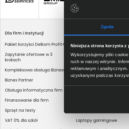
Zgoda
Dla Firm i Instytucji
Zakupy
Pakiet korzyści Delkom Profit+
Sposoby dostawy
Niniejsza strona korzysta z
Zapytanie ofertowe w 3
Metody płatności
Wykorzystujemy pliki cookie 
krokach
ruch w naszej witrynie. Inf
Zakup z dofinansowaniem
reklamowym i analitycznym. 
Kompleksowa obsługa Biznesu
Odroczony termin płatnoś
uzyskanymi podczas korzysta
Biznes Partner
Korekta danych nabywcy
Obsługa informatyczna firm
sprzedaży
Finansowanie dla firm
Reklamacje
Sprzęt na testy
Zwroty
VAT 0% dla szkół
Laptopy gamingowe