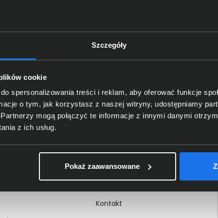
Szczegóły
Delkom 2000
O nas
 plików cookie
Certyfikaty i autoryzacje
do spersonalizowania treści i reklam, aby oferować funkcje sp
ormacje o tym, jak korzystasz z naszej witryny, udostępniamy p
Nagrody i wyróżnienia
Partnerzy mogą połączyć te informacje z innymi danymi otrzym
ci
Regulamin
nia z ich usług.
 na dokumencie
Polityka prywatności
Procedura zgłoszeń
Pokaż zaawansowane
Z
wewnętrznych
Kariera
Kontakt