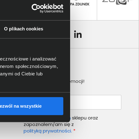
O plikach cookies
ołecznościowe i analizować
artnerom społecznościowym,
Newsletter
anymi od Ciebie lub
Nie przegap żadnej promocji!
Podaj adres e-mail
ezwól na wszystkie
Akceptuję
regulamin
sklepu oraz
zapoznałem/am się z
polityką prywatności.
*