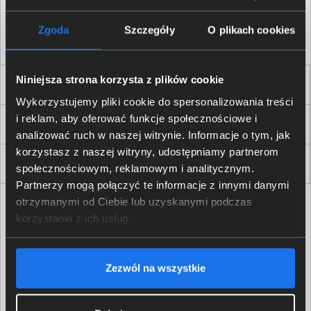
Akceptuję
regulamin
sklepu oraz zapoznałem/am się
z
polityką prywatności.
*
Zgoda
Szczegóły
O plikach cookies
* zgoda wymagana
Niniejsza strona korzysta z plików cookie
Dla Firm i Instytucji
Wykorzystujemy pliki cookie do spersonalizowania treści
i reklam, aby oferować funkcje społecznościowe i
Zakupy
analizować ruch w naszej witrynie. Informacje o tym, jak
korzystasz z naszej witryny, udostępniamy partnerom
Delkom 2000
społecznościowym, reklamowym i analitycznym.
Partnerzy mogą połączyć te informacje z innymi danymi
otrzymanymi od Ciebie lub uzyskanymi podczas
korzystania z ich usług.
Zezwól na wszystkie