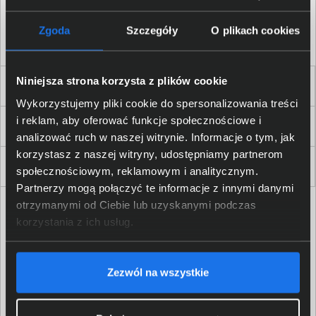
Akceptuję
regulamin
sklepu oraz zapoznałem/am się
z
polityką prywatności.
*
Zgoda
Szczegóły
O plikach cookies
* zgoda wymagana
Niniejsza strona korzysta z plików cookie
Dla Firm i Instytucji
Wykorzystujemy pliki cookie do spersonalizowania treści
i reklam, aby oferować funkcje społecznościowe i
Zakupy
analizować ruch w naszej witrynie. Informacje o tym, jak
korzystasz z naszej witryny, udostępniamy partnerom
Delkom 2000
społecznościowym, reklamowym i analitycznym.
Partnerzy mogą połączyć te informacje z innymi danymi
otrzymanymi od Ciebie lub uzyskanymi podczas
korzystania z ich usług.
Zezwól na wszystkie