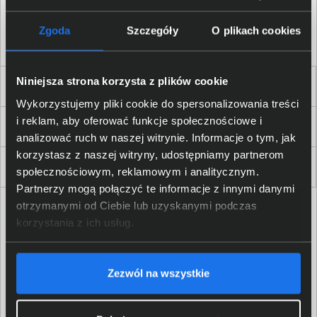
Akceptuję
regulamin
sklepu oraz zapoznałem/am się
z
polityką prywatności.
*
Zgoda
Szczegóły
O plikach cookies
* zgoda wymagana
Niniejsza strona korzysta z plików cookie
Dla Firm i Instytucji
Wykorzystujemy pliki cookie do spersonalizowania treści
i reklam, aby oferować funkcje społecznościowe i
Zakupy
analizować ruch w naszej witrynie. Informacje o tym, jak
korzystasz z naszej witryny, udostępniamy partnerom
Delkom 2000
społecznościowym, reklamowym i analitycznym.
Partnerzy mogą połączyć te informacje z innymi danymi
otrzymanymi od Ciebie lub uzyskanymi podczas
korzystania z ich usług.
Zezwól na wszystkie