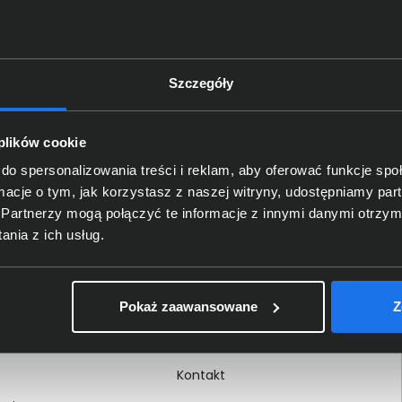
Szczegóły
Delkom 2000
O nas
 plików cookie
Certyfikaty i autoryzacje
do spersonalizowania treści i reklam, aby oferować funkcje sp
ormacje o tym, jak korzystasz z naszej witryny, udostępniamy p
Nagrody i wyróżnienia
Partnerzy mogą połączyć te informacje z innymi danymi otrzym
ci
Regulamin
nia z ich usług.
 na dokumencie
Polityka prywatności
Procedura zgłoszeń
Pokaż zaawansowane
Z
wewnętrznych
Kariera
Kontakt