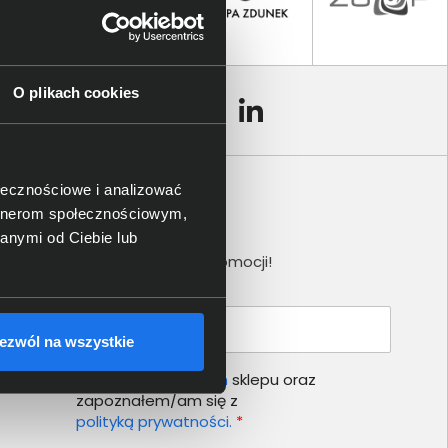
O plikach cookies
ołecznościowe i analizować
artnerom społecznościowym,
Newsletter
anymi od Ciebie lub
Nie przegap żadnej promocji!
Podaj adres e-mail
ezwól na wszystkie
Akceptuję
regulamin
sklepu oraz
zapoznałem/am się z
polityką prywatności.
*