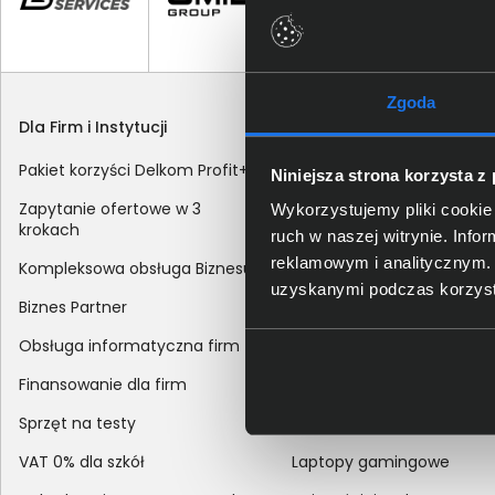
Zgoda
Dla Firm i Instytucji
Zakupy
Pakiet korzyści Delkom Profit+
Sposoby dostawy
Niniejsza strona korzysta z
Zapytanie ofertowe w 3
Metody płatności
Wykorzystujemy pliki cookie 
krokach
ruch w naszej witrynie. Inf
Zakup z dofinansowaniem
reklamowym i analitycznym. 
Kompleksowa obsługa Biznesu
Odroczony termin płatnoś
uzyskanymi podczas korzysta
Biznes Partner
Korekta danych nabywcy
Obsługa informatyczna firm
sprzedaży
Finansowanie dla firm
Reklamacje
Sprzęt na testy
Zwroty
VAT 0% dla szkół
Laptopy gamingowe