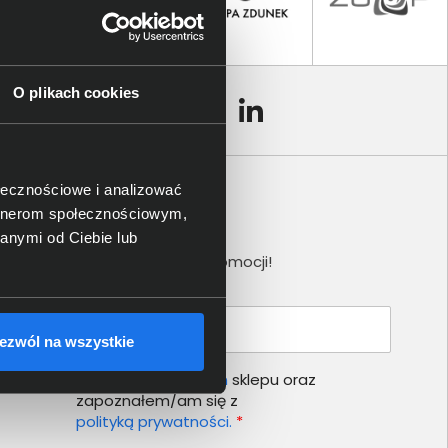
O plikach cookies
ołecznościowe i analizować
artnerom społecznościowym,
Newsletter
anymi od Ciebie lub
Nie przegap żadnej promocji!
Podaj adres e-mail
ezwól na wszystkie
Akceptuję
regulamin
sklepu oraz
zapoznałem/am się z
polityką prywatności.
*