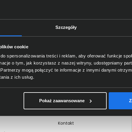
Szczegóły
Delkom 2000
O nas
 plików cookie
Certyfikaty i autoryzacje
do spersonalizowania treści i reklam, aby oferować funkcje sp
ormacje o tym, jak korzystasz z naszej witryny, udostępniamy p
Nagrody i wyróżnienia
Partnerzy mogą połączyć te informacje z innymi danymi otrzym
ci
Regulamin
nia z ich usług.
 na dokumencie
Polityka prywatności
Procedura zgłoszeń
Pokaż zaawansowane
Z
wewnętrznych
Kariera
Kontakt