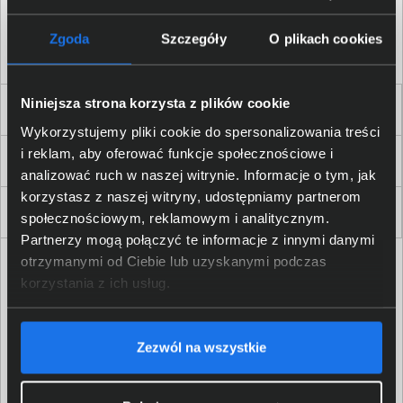
Akceptuję
regulamin
sklepu oraz zapoznałem/am się
z
polityką prywatności.
*
Zgoda
Szczegóły
O plikach cookies
* zgoda wymagana
Niniejsza strona korzysta z plików cookie
Dla Firm i Instytucji
Wykorzystujemy pliki cookie do spersonalizowania treści
i reklam, aby oferować funkcje społecznościowe i
Zakupy
analizować ruch w naszej witrynie. Informacje o tym, jak
korzystasz z naszej witryny, udostępniamy partnerom
Delkom 2000
społecznościowym, reklamowym i analitycznym.
Partnerzy mogą połączyć te informacje z innymi danymi
otrzymanymi od Ciebie lub uzyskanymi podczas
korzystania z ich usług.
Zezwól na wszystkie