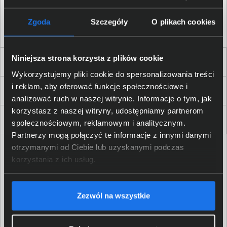
Akceptuję
regulamin
sklepu oraz zapoznałem/am się
z
polityką prywatności.
*
Zgoda
Szczegóły
O plikach cookies
* zgoda wymagana
Niniejsza strona korzysta z plików cookie
Dla Firm i Instytucji
Wykorzystujemy pliki cookie do spersonalizowania treści
i reklam, aby oferować funkcje społecznościowe i
Zakupy
analizować ruch w naszej witrynie. Informacje o tym, jak
korzystasz z naszej witryny, udostępniamy partnerom
Delkom 2000
społecznościowym, reklamowym i analitycznym.
Partnerzy mogą połączyć te informacje z innymi danymi
otrzymanymi od Ciebie lub uzyskanymi podczas
korzystania z ich usług.
Zezwól na wszystkie