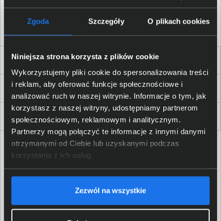
Akceptuję
regulamin
sklepu oraz zapoznałem/am się
z
polityką prywatności.
*
Zgoda
Szczegóły
O plikach cookies
* zgoda wymagana
Niniejsza strona korzysta z plików cookie
Dla Firm i Instytucji
Wykorzystujemy pliki cookie do spersonalizowania treści
i reklam, aby oferować funkcje społecznościowe i
Zakupy
analizować ruch w naszej witrynie. Informacje o tym, jak
korzystasz z naszej witryny, udostępniamy partnerom
Delkom 2000
społecznościowym, reklamowym i analitycznym.
Partnerzy mogą połączyć te informacje z innymi danymi
otrzymanymi od Ciebie lub uzyskanymi podczas
korzystania z ich usług.
Zezwól na wszystkie